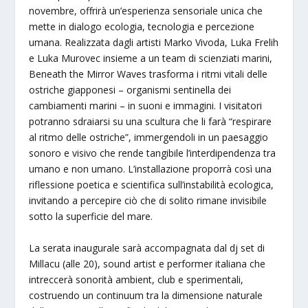
novembre, offrirà un’esperienza sensoriale unica che
mette in dialogo ecologia, tecnologia e percezione
umana. Realizzata dagli artisti Marko Vivoda, Luka Frelih
e Luka Murovec insieme a un team di scienziati marini,
Beneath the Mirror Waves trasforma i ritmi vitali delle
ostriche giapponesi – organismi sentinella dei
cambiamenti marini – in suoni e immagini. I visitatori
potranno sdraiarsi su una scultura che li farà “respirare
al ritmo delle ostriche”, immergendoli in un paesaggio
sonoro e visivo che rende tangibile l’interdipendenza tra
umano e non umano. L’installazione proporrà così una
riflessione poetica e scientifica sull’instabilità ecologica,
invitando a percepire ciò che di solito rimane invisibile
sotto la superficie del mare.
La serata inaugurale sarà accompagnata dal dj set di
Millacu (alle 20), sound artist e performer italiana che
intreccerà sonorità ambient, club e sperimentali,
costruendo un continuum tra la dimensione naturale