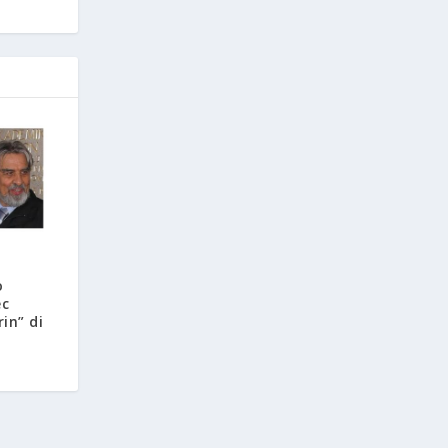
o
ec
in” di