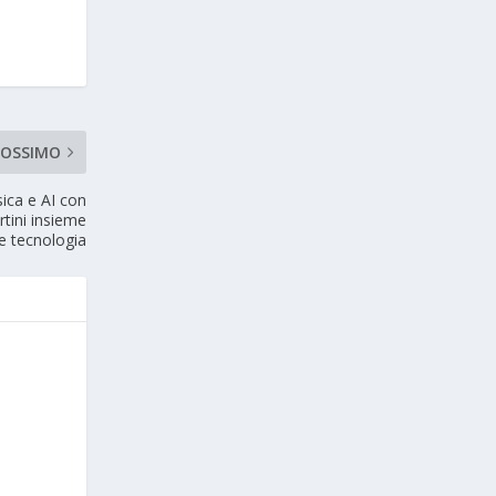
ROSSIMO
sica e AI con
tini insieme
 e tecnologia