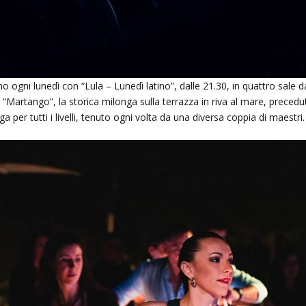
 ogni lunedì con “Lula – Lunedì latino”, dalle 21.30, in quattro sale d
“Martango”, la storica milonga sulla terrazza in riva al mare, precedu
 per tutti i livelli, tenuto ogni volta da una diversa coppia di maestri.