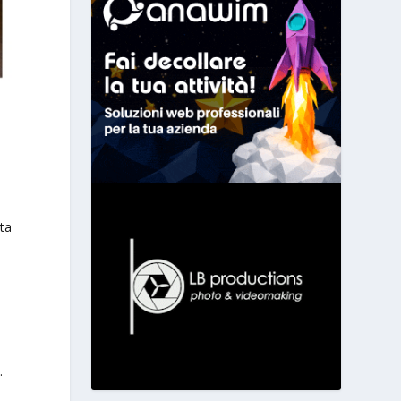
ita
.