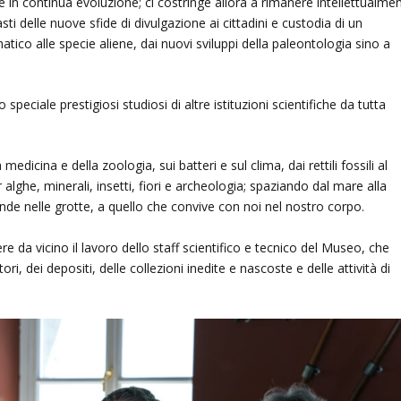
 in continua evoluzione; ci costringe allora a rimanere intellettualme
ti delle nuove sfide di divulgazione ai cittadini e custodia di un
tico alle specie aliene, dai nuovi sviluppi della paleontologia sino a
peciale prestigiosi studiosi di altre istituzioni scientifiche da tutta
medicina e della zoologia, sui batteri e sul clima, dai rettili fossili al
ghe, minerali, insetti, fiori e archeologia; spaziando dal mare alla
onde nelle grotte, a quello che convive con noi nel nostro corpo.
ere da vicino il lavoro dello staff scientifico e tecnico del Museo, che
i, dei depositi, delle collezioni inedite e nascoste e delle attività di