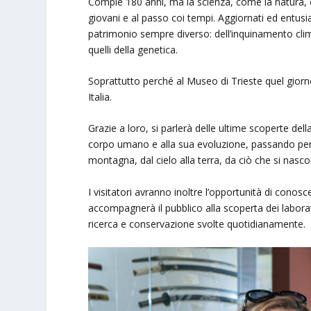
Compie 180 anni, ma la scienza, come la natura, è
giovani e al passo coi tempi. Aggiornati ed entusias
patrimonio sempre diverso: dell’inquinamento clima
quelli della genetica.
Soprattutto perché al Museo di Trieste quel giorno s
Italia.
Grazie a loro, si parlerà delle ultime scoperte della 
corpo umano e alla sua evoluzione, passando per al
montagna, dal cielo alla terra, da ciò che si nasc
I visitatori avranno inoltre l’opportunità di conosc
accompagnerà il pubblico alla scoperta dei laborator
ricerca e conservazione svolte quotidianamente.