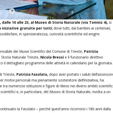
 dalle 10 alle 23, al Museo di Storia Naturale (via Tominz 4),
si
iniziative gratuite per tutti;
dove tutti, dai bambini ai centenari,
oddisfare, in spensieratezza, curiosità scientifiche ed enigmi
nsabile dei Musei Scientifici del Comune di Trieste,
Patrizia
 Storia Naturale Trieste,
Nicola Bressi
e il funzionario direttivo
 il dettagliato programma delle attività in calendario per la giornata.
di Trieste,
Patrizia Fasolato,
dopo aver portato i saluti dell’assessor
per motivi personali ma pienamente sostenitore dell’iniziativa, ha
ra numerose istituzioni e figure di rilievo nei diversi ambiti scientifici
scientifici e, in particolare, del Museo di Storia Naturale, rivolta a un
continuato la Fasolato – perché quest’anno ricorrono i 180 anni dalla