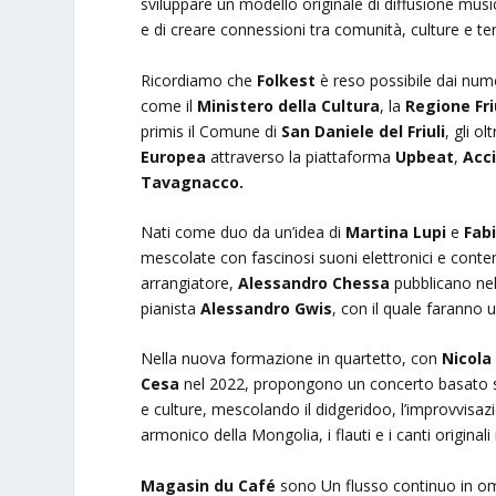
sviluppare un modello originale di diffusione mus
e di creare connessioni tra comunità, culture e terri
Ricordiamo che
Folkest
è reso possibile dai nume
come il
Ministero della Cultura
, la
Regione Fri
primis il Comune di
San Daniele del Friuli
, gli o
Europea
attraverso la piattaforma
Upbeat
,
Acci
Tavagnacco.
Nati come duo da un’idea di
Martina Lupi
e
Fabi
mescolate con fascinosi suoni elettronici e contemp
arrangiatore,
Alessandro Chessa
pubblicano ne
pianista
Alessandro Gwis
, con il quale faranno u
Nella nuova formazione in quartetto, con
Nicola
Cesa
nel 2022, propongono un concerto basato su
e culture, mescolando il didgeridoo, l’improvvisa
armonico della Mongolia, i flauti e i canti original
Magasin du Café
sono Un flusso continuo in omagg