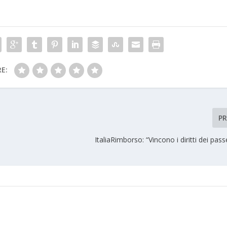
E:
P
ItaliaRimborso: “Vincono i diritti dei pass