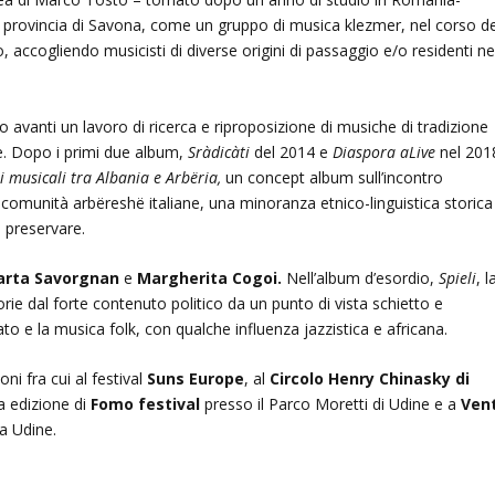
la provincia di Savona, come un gruppo di musica klezmer, nel corso de
, accogliendo musicisti di diverse origini di passaggio e/o residenti ne
tato avanti un lavoro di ricerca e riproposizione di musiche di tradizione
te. Dopo i primi due album,
Sràdicàti
del 2014 e
Diaspora aLive
nel 201
i musicali tra Albania e Arbëria,
un concept album sull’incontro
 comunità arbëreshë italiane, una minoranza etnico-linguistica storica
 preservare.
arta Savorgnan
e
Margherita Cogoi.
Nell’album d’esordio,
Spieli
, l
torie dal forte contenuto politico da un punto di vista schietto e
ato e la musica folk, con qualche influenza jazzistica e africana.
i fra cui al festival
Suns Europe
, al
Circolo Henry Chinasky di
a edizione di
Fomo festival
presso il Parco Moretti di Udine e a
Ven
 a Udine.