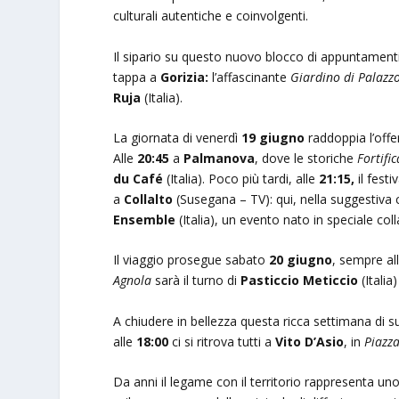
culturali autentiche e coinvolgenti.
Il sipario su questo nuovo blocco di appuntamenti
tappa a
Gorizia:
l’affascinante
Giardino di Palazz
Ruja
(Italia).
La giornata di venerdì
19 giugno
raddoppia l’off
Alle
20:45
a
Palmanova
, dove le storiche
Fortifi
du Café
(Italia). Poco più tardi, alle
21:15,
il festi
a
Collalto
(Susegana – TV): qui, nella suggestiva 
Ensemble
(Italia), un evento nato in speciale col
Il viaggio prosegue sabato
20 giugno
, sempre al
Agnola
sarà il turno di
Pasticcio Meticcio
(Italia
A chiudere in bellezza questa ricca settimana di
alle
18:00
ci si ritrova tutti a
Vito D’Asio
, in
Piazz
Da anni il legame con il territorio rappresenta uno 