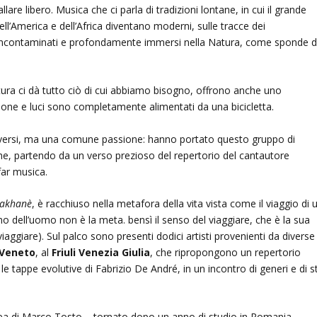
are libero. Musica che ci parla di tradizioni lontane, in cui il grande
ell’America e dell’Africa diventano moderni, sulle tracce dei
incontaminati e profondamente immersi nella Natura, come sponde d
.
ura ci dà tutto ciò di cui abbiamo bisogno, offrono anche uno
zione e luci sono completamente alimentati da una bicicletta.
versi, ma una comune passione: hanno portato questo gruppo di
e, partendo da un verso prezioso del repertorio del cantautore
far musica.
akhanè
, è racchiuso nella metafora della vita vista come il viaggio di 
o dell’uomo non è la meta. bensì il senso del viaggiare, che è la sua
viaggiare). Sul palco sono presenti dodici artisti provenienti da diverse
Veneto
, al
Friuli Venezia Giulia
, che ripropongono un repertorio
le tappe evolutive di Fabrizio De André, in un incontro di generi e di sti
dea di Marco Tosto – tornato dopo un anno di studio in Romania-