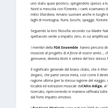
uno stato quasi ipnotico, spingendolo spesso a ball
Nord si mescola con l’Oriente, i canti sciamanici d
mitici
Shardana
. Amano suonare anche in luoghi 
laghi di montagna, fiumi, boschi, spiagge, foreste
Seguendo la loro filosofia secondo cui Madre Nat
spettacolo verde a impatto zero, in cui amplifica
I membri della
FDA Ensemble
hanno percorsi di
musicisti al progetto di
A forza di essere vento…,
ch
genovese, diventa titolo e sintesi del loro stesso 
Il significato generale del brano citato, che è
Khor
zingaro, che parte senza meta, così come il destin
ragione ultima (per la stessa ragione del viaggio, 
località ed estrazioni musicali: dall’
Alto Adige
, al
ricercato, ripercorrendo in maniera raffinata tutte 
dal forte impatto emotivo.
I
Pasticcio Meticcio
sono nati nel 2008 da un’i