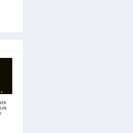
NEK
 UN
W