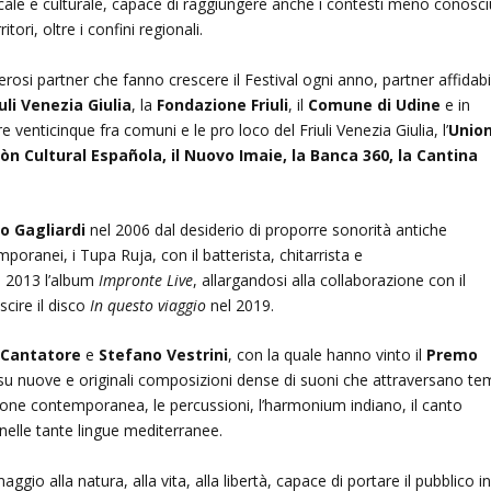
icale e culturale, capace di raggiungere anche i contesti meno conosci
tori, oltre i confini regionali.
rosi partner che fanno crescere il Festival ogni anno, partner affidabil
uli Venezia Giulia
, la
Fondazione Friuli
, il
Comune di Udine
e in
ltre venticinque fra comuni e le pro loco del Friuli Venezia Giulia, l’
Unio
òn Cultural Española, il Nuovo Imaie, la Banca 360, la Cantina
o Gagliardi
nel 2006 dal desiderio di proporre sonorità antiche
oranei, i Tupa Ruja, con il batterista, chitarrista e
l 2013 l’album
Impronte Live
, allargandosi alla collaborazione con il
scire il disco
In questo viaggio
nel 2019.
 Cantatore
e
Stefano Vestrini
, con la quale hanno vinto il
Premo
 nuove e originali composizioni dense di suoni che attraversano te
zione contemporanea, le percussioni, l’harmonium indiano, il canto
i nelle tante lingue mediterranee.
io alla natura, alla vita, alla libertà, capace di portare il pubblico i