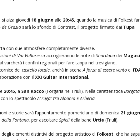
 si alza giovedì
18 giugno
alle
20:45
, quando la musica di Folkest fa
o de Grazia
sarà lo sfondo di Contrast, il progetto firmato dai
Tupa
erta con due atmosfere completamente diverse.
cazioni di Via Vallaresso
accoglieranno le note di
Shardana
dei
Magas
val varcherà i confini regionali per fare tappa nel trevigiano,
cornice del
castello locale
, andrà in scena
A forza di essere vento
di
FD
laborazione con il
XXI Guitar International
.
le
20:45
, a
San Rocco
(Forgaria nel Friuli). Nella caratteristica
Borgata
) con lo spettacolo
A’ ruga: tra Albania e Arbëria.
 suoni e storie sarà l’appuntamento pomeridiano di domenica
21 giug
a della Fontana
, per ascoltare
Spieli
della band
Urtie
(Friuli).
degli elementi distintivi del progetto artistico di
Folkest
, che ha sap