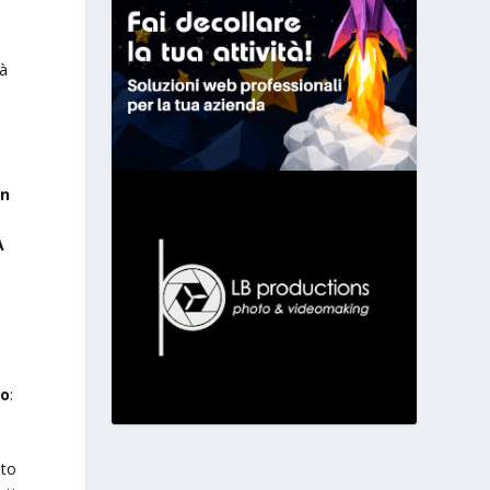
rà
in
A
no
:
uto