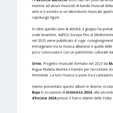
insieme ad alcuni musicisti di bande musicali del
anni si è evoluto in un laboratorio musicale aperto
capoluogo ligure.
In oltre quindici anni di attività, il gruppo ha por
orale levantine, dall’Est-Europa fino al Mediorien
nel 2025 viene pubblicato
A’ ruga: ricongiungiment
immaginario tra la musica albanese e quella delle
poco conosciuta e con un patrimonio culturale da
Urtie
, Progetto musicale formato nel 2023 da
M
lingua friulana diventa il tramite per raccontare s
femminile. La loro musica si pone tra il cantautor
Hanno presentato questo album in diverse occasion
Buja
in occasione di
Intimista 2024
, alla second
d’Estate 2024
presso il Parco Martiri delle Foibe