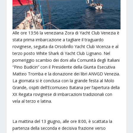
Alle ore 13:56 la veneziana Zora di Yacht Club Venezia è
stata prima imbarcazione a tagliare il traguardo
rovignese, seguita da Orsobrillo Yacht Club Vicenza e al
terzo posto White Shark di Yacht Club Lignano. Nel
pomeriggio scambio dei doni alla Comunità degli Italiani
“Pino Budicin” con il Presidente della Giunta Esecutiva
Matteo Tromba e la donazione dei libri ANVGD Venezia.
La giornata si è conclusa con la grande festa al Molo
Grande, ospiti dell’Ecomuseo Batana per l’apertura della
XX Regata rovignese di imbarcazioni tradizionali con
vela al terzo e latina.
La mattina del 13 giugno, alle ore 8:00, è scattata la
partenza della seconda e decisiva frazione verso