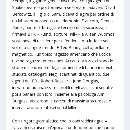
Kemper, il gigante gentile discuteva con gli agenti di
Shakespeare e poi tornava a sezionare cadaveri. David
Berkowitz, il Figlio di Sam, diceva di agire per ordine di
un labrador posseduto dal demonio. E ancora, Dennis
Rader, padre di famiglia e tecnico della sicurezza, si
firmava BTK – «Bind, Torture, Kill» – e Aileen Wuornos,
sosteneva di uccidere per difendersi, ma lo fece sei
volte, a sangue freddo. E Ted Bundy, colto, brillante,
magnetico, «un tipico ragazzo americano che uccide
tipiche ragazze americane». Accanto a loro, ci sono le
storie delle donne e degli uomini che li hanno inseguiti,
studiati, catalogati. Negli scantinati di Quantico, due
agenti dell’FBI, Robert Ressler e John Douglas,
iniziarono ad analizzare i profili degli assassini seriali e
poi a parlare con loro. Insieme alla psicologa Ann
Burgess, visitarono le carceri di massima sicurezza e
intervistarono trentasei serial killer.
Con il rigore giornalistico che lo contraddistingue –
Nazzi ricostruisce un’epoca e un fenomeno che hanno