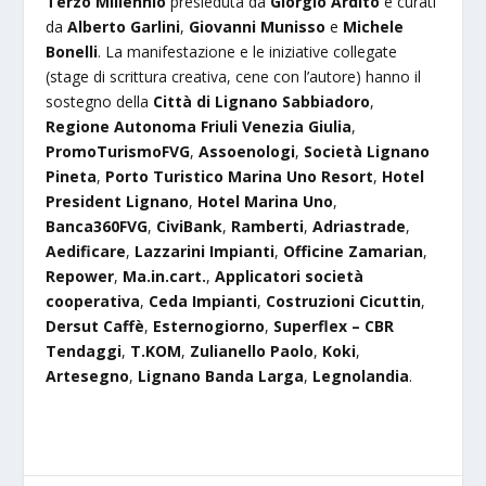
Terzo Millennio
presieduta da
Giorgio Ardito
e curati
da
Alberto Garlini
,
Giovanni Munisso
e
Michele
Bonelli
. La manifestazione e le iniziative collegate
(stage di scrittura creativa, cene con l’autore) hanno il
sostegno della
Città di Lignano Sabbiadoro
,
Regione Autonoma Friuli Venezia Giulia
,
PromoTurismoFVG
,
Assoenologi
,
Società Lignano
Pineta
,
Porto Turistico Marina Uno Resort
,
Hotel
President Lignano
,
Hotel Marina Uno
,
Banca360FVG
,
CiviBank
,
Ramberti
,
Adriastrade
,
Aedificare
,
Lazzarini Impianti
,
Officine Zamarian
,
Repower
,
Ma.in.cart.
,
Applicatori società
cooperativa
,
Ceda Impianti
,
Costruzioni Cicuttin
,
Dersut Caffè
,
Esternogiorno
,
Superflex – CBR
Tendaggi
,
T.KOM
,
Zulianello Paolo
,
Koki
,
Artesegno
,
Lignano Banda Larga
,
Legnolandia
.