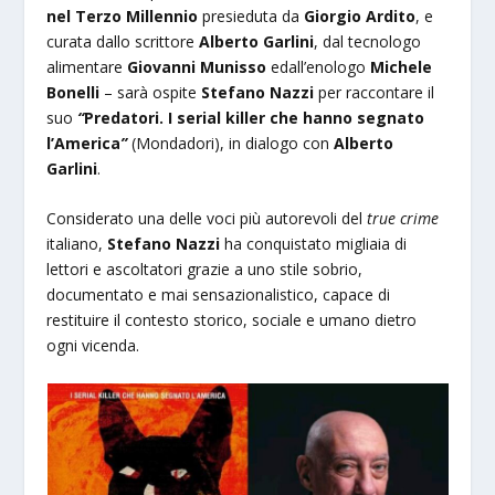
nel Terzo Millennio
presieduta da
Giorgio Ardito
, e
curata dallo scrittore
Alberto Garlini
, dal tecnologo
alimentare
Giovanni Munisso
edall’enologo
Michele
Bonelli
– sarà ospite
Stefano Nazzi
per raccontare il
suo
“
Predatori. I serial killer che hanno segnato
l’America
”
(Mondadori), in dialogo con
Alberto
Garlini
.
Considerato una delle voci più autorevoli del
true crime
italiano,
Stefano Nazzi
ha conquistato migliaia di
lettori e ascoltatori grazie a uno stile sobrio,
documentato e mai sensazionalistico, capace di
restituire il contesto storico, sociale e umano dietro
ogni vicenda.