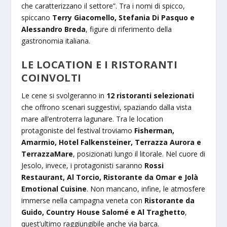
che caratterizzano il settore”. Tra i nomi di spicco,
spiccano
Terry Giacomello, Stefania Di Pasquo e
Alessandro Breda
, figure di riferimento della
gastronomia italiana.
LE LOCATION E I RISTORANTI
COINVOLTI
Le cene si svolgeranno in
12 ristoranti selezionati
che offrono scenari suggestivi, spaziando dalla vista
mare all’entroterra lagunare. Tra le location
protagoniste del festival troviamo
Fisherman,
Amarmio, Hotel Falkensteiner, Terrazza Aurora e
TerrazzaMare
, posizionati lungo il litorale. Nel cuore di
Jesolo, invece, i protagonisti saranno
Rossi
Restaurant, Al Torcio, Ristorante da Omar e Jolà
Emotional Cuisine
. Non mancano, infine, le atmosfere
immerse nella campagna veneta con
Ristorante da
Guido, Country House Salomé e Al Traghetto
,
quest’ultimo raggiungibile anche via barca.