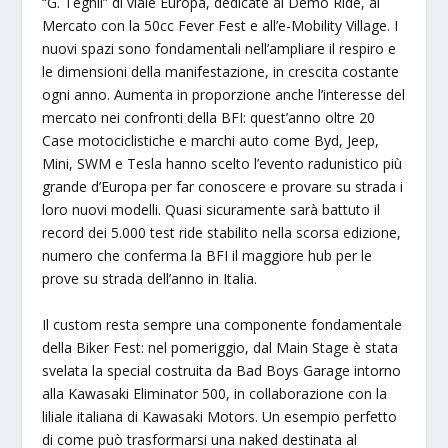
“G. Teghil” di viale Europa, dedicate ai Demo Ride, al
Mercato con la 50cc Fever Fest e all’e-Mobility Village. I
nuovi spazi sono fondamentali nell’ampliare il respiro e
le dimensioni della manifestazione, in crescita costante
ogni anno. Aumenta in proporzione anche l’interesse del
mercato nei confronti della BFI: quest’anno oltre 20
Case motociclistiche e marchi auto come Byd, Jeep,
Mini, SWM e Tesla hanno scelto l’evento radunistico più
grande d’Europa per far conoscere e provare su strada i
loro nuovi modelli. Quasi sicuramente sarà battuto il
record dei 5.000 test ride stabilito nella scorsa edizione,
numero che conferma la BFI il maggiore hub per le
prove su strada dell’anno in Italia.
Il custom resta sempre una componente fondamentale
della Biker Fest: nel pomeriggio, dal Main Stage è stata
svelata la special costruita da Bad Boys Garage intorno
alla Kawasaki Eliminator 500, in collaborazione con la
liliale italiana di Kawasaki Motors. Un esempio perfetto
di come può trasformarsi una naked destinata al