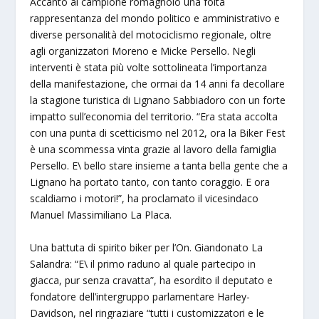
Accanto al campione romagnolo una folta
rappresentanza del mondo politico e amministrativo e
diverse personalità del motociclismo regionale, oltre
agli organizzatori Moreno e Micke Persello. Negli
interventi è stata più volte sottolineata l’importanza
della manifestazione, che ormai da 14 anni fa decollare
la stagione turistica di Lignano Sabbiadoro con un forte
impatto sull’economia del territorio. “Era stata accolta
con una punta di scetticismo nel 2012, ora la Biker Fest
è una scommessa vinta grazie al lavoro della famiglia
Persello. E\ bello stare insieme a tanta bella gente che a
Lignano ha portato tanto, con tanto coraggio. E ora
scaldiamo i motori!”, ha proclamato il vicesindaco
Manuel Massimiliano La Placa.
Una battuta di spirito biker per l’On. Giandonato La
Salandra: “E\ il primo raduno al quale partecipo in
giacca, pur senza cravatta”, ha esordito il deputato e
fondatore dell’intergruppo parlamentare Harley-
Davidson, nel ringraziare “tutti i customizzatori e le