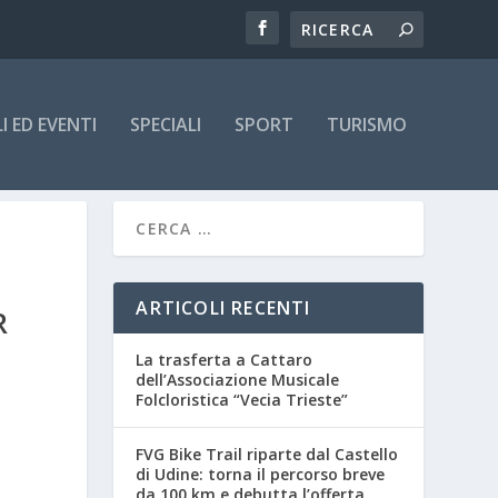
 ED EVENTI
SPECIALI
SPORT
TURISMO
ARTICOLI RECENTI
R
La trasferta a Cattaro
dell’Associazione Musicale
I
Folcloristica “Vecia Trieste”
FVG Bike Trail riparte dal Castello
di Udine: torna il percorso breve
da 100 km e debutta l’offerta