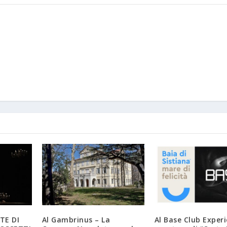
TE DI
Al Gambrinus – La
Al Base Club Exper