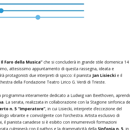
– Il Faro della Musica”
che si concluderà in grande stile domenica 14
’ultimo, attesissimo appuntamento di questa rassegna, ideata e
à protagonisti due interpreti di spicco: il pianista
Jan Lisiecki
e il
chestra della Fondazione Teatro Lirico G. Verdi di Trieste.
a un programma interamente dedicato a Ludwig van Beethoven, aprend
na
. La serata, realizzata in collaborazione con la Stagione sinfonica d
erto n. 5 “Imperatore”
, in cui Lisiecki, interprete d’eccezione del
logo vibrante e coinvolgente con l’orchestra. Artista esclusivo di
, il pianista canadese si è esibito con innumerevoli formazioni
serata culminerà con il pathos e la drammaticità della
Sinfonia n. 5
, in