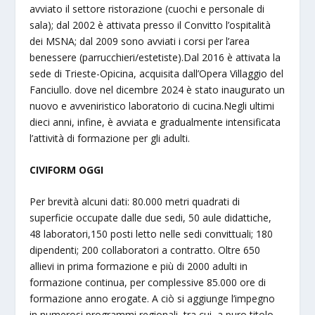
avviato il settore ristorazione (cuochi e personale di
sala); dal 2002 è attivata presso il Convitto l’ospitalità
dei MSNA; dal 2009 sono avviati i corsi per l’area
benessere (parrucchieri/estetiste).Dal 2016 è attivata la
sede di Trieste-Opicina, acquisita dall’Opera Villaggio del
Fanciullo. dove nel dicembre 2024 è stato inaugurato un
nuovo e avveniristico laboratorio di cucina.Negli ultimi
dieci anni, infine, è avviata e gradualmente intensificata
l’attività di formazione per gli adulti.
CIVIFORM OGGI
Per brevità alcuni dati: 80.000 metri quadrati di
superficie occupate dalle due sedi, 50 aule didattiche,
48 laboratori,150 posti letto nelle sedi convittuali; 180
dipendenti; 200 collaboratori a contratto. Oltre 650
allievi in prima formazione e più di 2000 adulti in
formazione continua, per complessive 85.000 ore di
formazione anno erogate. A ciò si aggiunge l’impegno
in numerosi programmi regionali, tra cui, a puro titolo