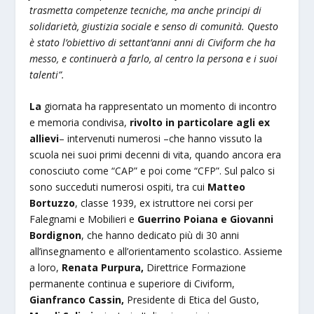
trasmetta competenze tecniche, ma anche principi di
solidarietà, giustizia sociale e senso di comunità. Questo
è stato l’obiettivo di settant’anni anni di Civiform che ha
messo, e continuerà a farlo, al centro la persona e i suoi
talenti”.
La
giornata ha rappresentato un momento di incontro
e memoria condivisa,
rivolto in particolare agli ex
allievi
– intervenuti numerosi –che hanno vissuto la
scuola nei suoi primi decenni di vita, quando ancora era
conosciuto come “CAP” e poi come “CFP”. Sul palco si
sono succeduti numerosi ospiti, tra cui
Matteo
Bortuzzo
, classe 1939, ex istruttore nei corsi per
Falegnami e Mobilieri e
Guerrino Poiana e Giovanni
Bordignon
, che hanno dedicato più di 30 anni
all’insegnamento e all’orientamento scolastico. Assieme
a loro,
Renata Purpura,
Direttrice Formazione
permanente continua e superiore di Civiform,
Gianfranco Cassin,
Presidente di Etica del Gusto,