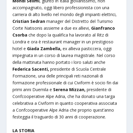
Mondi Selimi
, giunto in Italia giovanissimo, non
accompagnato, oggi libero professionista con una
carriera di alto livello nel mondo degli impianti elettrici,
Cristian Sedran
manager del Distretto del Turismo
Corte Natisonis assieme a due ex allievi,
Gianfranco
Csorba
che dopo la qualifica ha lavorato al Ritz di
Londra e ora è restaurant manager in un prestigioso
hotel e
Giada Zambella,
ex allieva pasticcera, oggi
impegnata in un corso di laurea magistrale. Nel corso
della mattinata hanno portato i loro saluti anche
Federica Sacenti,
presidente di Scuola Centrale
Formazione, una delle principali reti nazionali di
formazione professionale di cui Civiform è socio fin dai
primi anni Duemila e
Serena Mizzan,
presidente di
Confcooperative Alpe Adria, che ha donato una targa
celebrativa a Civiform in quanto cooperativa associata
a Confcooperative Alpe Adria che proprio quest’anno
festeggia il traguardo di 30 anni di cooperazione.
LA STORIA