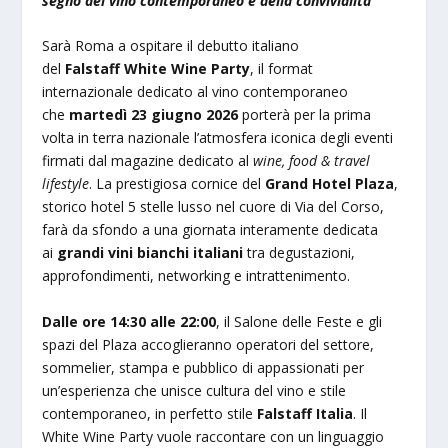
segno del vino contemporaneo e della convivialità
Sarà Roma a ospitare il debutto italiano
del
Falstaff
White Wine Party
, il format
internazionale dedicato al vino contemporaneo
che
martedì 23 giugno 2026
porterà per la prima
volta in terra nazionale l’atmosfera iconica degli eventi
firmati dal magazine dedicato al
wine, food & travel
lifestyle
. La prestigiosa cornice del
Grand Hotel Plaza
,
storico hotel 5 stelle lusso nel cuore di Via del Corso,
farà da sfondo a una giornata interamente dedicata
ai
grandi vini bianchi italiani
tra degustazioni,
approfondimenti, networking e intrattenimento.
Dalle ore 14:30 alle 22:00
, il Salone delle Feste e gli
spazi del Plaza accoglieranno operatori del settore,
sommelier, stampa e pubblico di appassionati per
un’esperienza che unisce cultura del vino e stile
contemporaneo, in perfetto stile
Falstaff Italia
. Il
White Wine Party vuole raccontare con un linguaggio