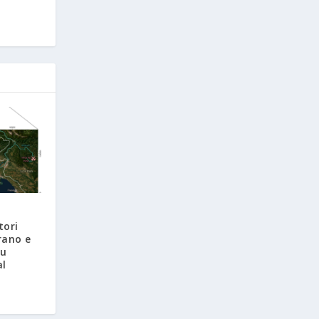
tori
rano e
su
al