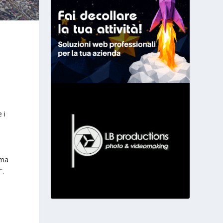
 i
ima
”.