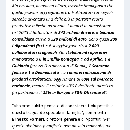
Ma nessuno, nemmeno allora, avrebbe immaginato che
quella giovane aggregazione tra frutticoltori romagnoli
sarebbe diventata una delle più importanti realtà
produttive a livello nazionale. I numeri lo dimostrano:
nel 2023 il fatturato è di
242 milioni di euro
, il
bilancio
consolidato
arriva a
320 milioni di euro
. Sono quasi
200
i dipendenti fissi
, cui si aggiungono circa
2.000
collaboratori stagionali
. Gli
stabilimenti operativi
ammontano a
8 in Emilia-Romagna
,
1 ad Aprilia
,
1 a
Guidonia
(presso l’ortomercato di Roma),
1 Scanzano
Jonico
e
1 a Donnalucata
. La
commercializzazione di
prodotti
ortofrutticoli oggi rimane al
60% sul mercato
nazionale
, mentre il restante 40% è destinato all’estero
(in particolare il
32% in Europa e l’8% Oltremare
)”.
“Abbiamo subito pensato di condividere il più possibile
questo traguardo speciale in famiglia”, commenta
Ernesto Fornari
, direttore generale di Apofruit.
“Per
questo abbiamo pianificato non un solo momento, ma