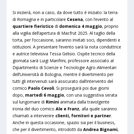
Si inizierà, non a caso, da dove tutto è iniziato: la terra
di Romagna e in particolare
Cesena
, con l’evento al
quartiere fieristico
di
domenica 4 maggio
, proprio
alla vigilia dell’apertura di Macfrut 2025. Al taglio della
torta, per l’occasione, saranno invitati soci, dipendenti e
istituzioni. A presentare l’evento sarà la nota conduttrice
e autrice televisiva Tessa Gelisio. Ospite tecnico della
giornata sarà Luigi Manfrini, professore associato al
Dipartimento di Scienze e Tecnologie Agro-Alimentari
dell’Università di Bologna, mentre il divertimento per
tutti gli intervenuti sarà assicurato dall’intervento del
comico
Paolo Cevoli
. Si proseguirà poi due giorni
dopo,
martedì 6 maggio
, con una suggestiva serata
sul lungomare di
Rimini
animata dalla travolgente
ironia del duo comico
Ale e Franz
, alla quale saranno
chiamati a intervenire
clienti, fornitori e partner
.
Anche in questa occasione, spazio sia per il business,
che per il divertimento, introdotti da
Andrea Bignami
,