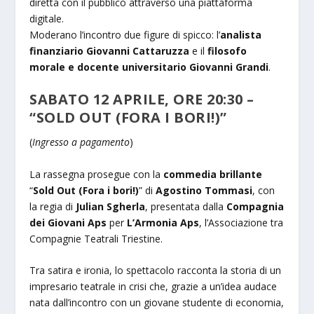
diretta con il pubblico attraverso una piattaforma
digitale.
Moderano l’incontro due figure di spicco: l’
analista
finanziario Giovanni Cattaruzza
e il
filosofo
morale e docente universitario Giovanni Grandi
.
SABATO 12 APRILE, ORE 20:30 –
“SOLD OUT (FORA I BORI!)”
(
Ingresso a pagamento
)
La rassegna prosegue con la
commedia brillante
“
Sold Out (Fora i bori!)
” di
Agostino Tommasi
, con
la regia di
Julian Sgherla
, presentata dalla
Compagnia
dei Giovani Aps
per
L’Armonia Aps
, l’Associazione tra
Compagnie Teatrali Triestine.
Tra satira e ironia, lo spettacolo racconta la storia di un
impresario teatrale in crisi che, grazie a un’idea audace
nata dall’incontro con un giovane studente di economia,